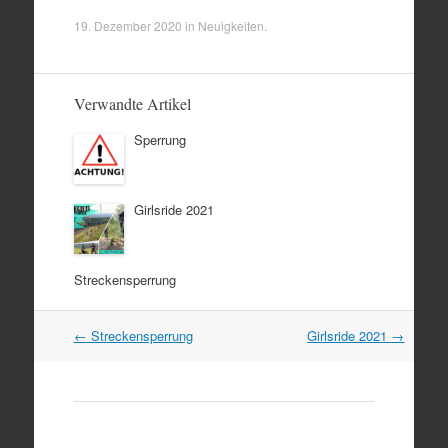
19. Dezember 2020
in
Neuigkeiten
.
Verwandte Artikel
Sperrung
Girlsride 2021
Streckensperrung
Artikel
←
Streckensperrung
Girlsride 2021
→
Navigation