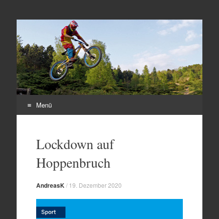
Freeride Club Herten
e.V.
Menü
Zum
Inhalt
Lockdown auf
springen
Hoppenbruch
AndreasK
/
19. Dezember 2020