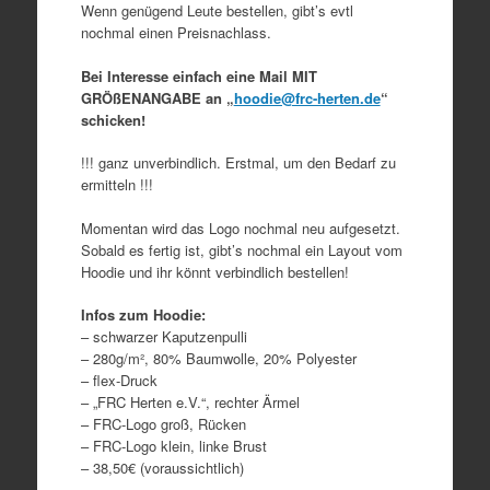
Wenn genügend Leute bestellen, gibt’s evtl
nochmal einen Preisnachlass.
Bei Interesse einfach eine Mail MIT
GRÖßENANGABE an „
hoodie@frc-herten.de
“
schicken!
!!! ganz unverbindlich. Erstmal, um den Bedarf zu
ermitteln !!!
Momentan wird das Logo nochmal neu aufgesetzt.
Sobald es fertig ist, gibt’s nochmal ein Layout vom
Hoodie und ihr könnt verbindlich bestellen!
Infos zum Hoodie:
– schwarzer Kaputzenpulli
– 280g/m², 80% Baumwolle, 20% Polyester
– flex-Druck
– „FRC Herten e.V.“, rechter Ärmel
– FRC-Logo groß, Rücken
– FRC-Logo klein, linke Brust
– 38,50€ (voraussichtlich)