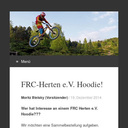
Freeride Club Herten
e.V.
Menü
Zum
Inhalt
FRC-Herten e.V. Hoodie!
springen
Moritz Bielsky (Vorsitzender)
/
19. Dezember 2014
Wer hat Interesse an einem FRC Herten e.V.
Hoodie???
Wir möchten eine Sammelbestellung aufgeben.