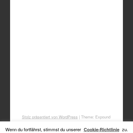
Stolz präsentiert von WordPress
|
Theme: Expound
von
Konstantin Kovshenin
Wenn du fortfährst, stimmst du unserer
Cookie-Richtlinie
zu.