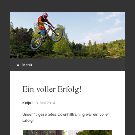
Freeride Club Herten
e.V.
Menü
Zum
Inhalt
Ein voller Erfolg!
springen
Kolja
/
13. Mai 2014
Unser 1. gezeitetes Downhilltraining war ein voller
Erfolg!