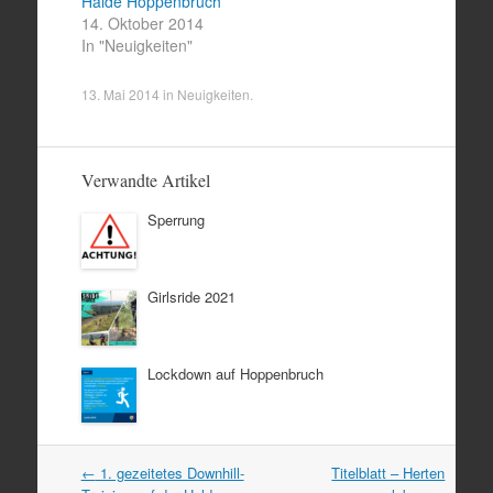
Halde Hoppenbruch
14. Oktober 2014
In "Neuigkeiten"
13. Mai 2014
in
Neuigkeiten
.
Verwandte Artikel
Sperrung
Girlsride 2021
Lockdown auf Hoppenbruch
Artikel
←
1. gezeitetes Downhill-
Titelblatt – Herten